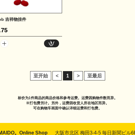
Bob 吉祥物挂件
.75
至开始
<
1
>
至最后
标价为1件商品的商品价格和参考运费。运费因购物件数而异。
※打包费另计。另外，运费因收货人所在地区而异。
可在购物车画面中确认详细运费和打包费。
MAIDO。Online Shop
大阪市北区 梅田3-4-5 毎日新聞ビル6