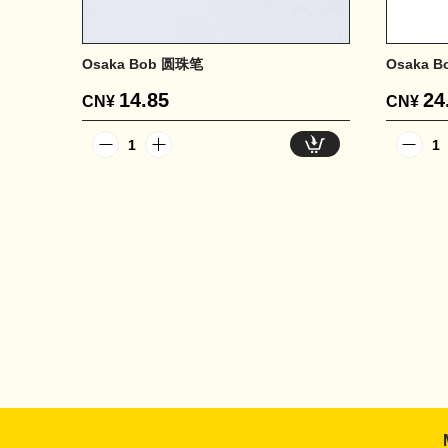
Osaka Bob 圆珠笔
Osaka 
14.85
24
CN¥
CN¥
1
1