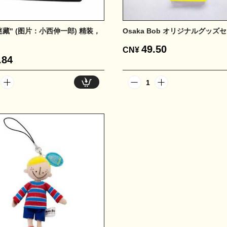
藏" (图片：小西伸一郎) 精装，
Osaka Bob オリジナルグッズ
49.50
CN¥
.84
1