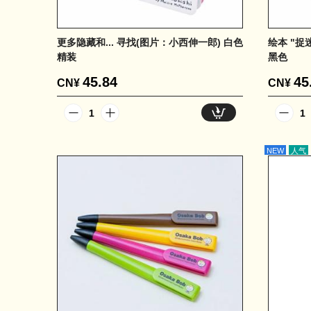
更多隐藏和... 寻找(图片：小西伸一郎) 白色
绘本 "捉迷
精装
黑色
45.84
45
CN¥
CN¥
1
1
NEW
人气